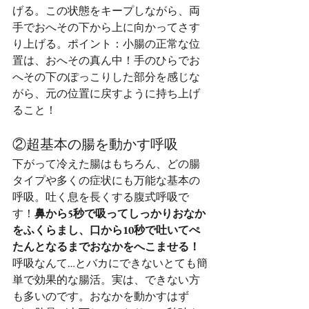
げる。この状態をキープしながら、両
手でおへその下から上に向かってさす
り上げる。ポイント：小腸の正常な位
置は、おへその真ん中！手のひらでお
へその下のぽっこりした部分を感じな
がら、元の位置に戻すように持ち上げ
ること！
②超基本の腸を動かす呼吸
下がって冷えた腸はもちろん、どの腸
タイプや多くの症状にも万能な基本の
呼吸。吐く息を長くする腹式呼吸で
す！
鼻から5秒で吸ってしっかりおなか
をふくらまし、口から10秒で吐いてぺ
たんとなるまでおなかをへこませる！
呼吸なんて…とバカにできないとても簡
単で効果的な腸活。実は、できない方
も多いのです。おなかを動かすはず