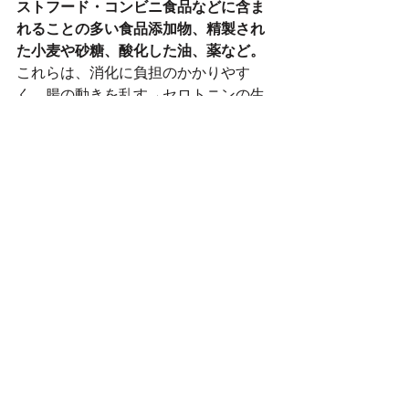
ストフード・コンビニ食品などに含ま
れることの多い食品添加物、精製され
た小麦や砂糖、酸化した油、薬など。
これらは、消化に負担のかかりやす
く、腸の動きを乱す→セロトニンの生
成分泌が不足し、感情が不安定に。
と、つながってしまうのです。
サロンでは、PMSが始まる生理前と生
理後、生理周期に合わせた月2回の腸セ
ラピーをおすすめしております。上記
以外のPMSから解放されるための方法
も、腸の状態に合わせてお伝えしてい
ますので、少しでも気になることのあ
る方は、ぜひセラピストまでご相談く
ださい！
PMSも重たく、生理痛も激しい方は、
一ヶ月の半分を不快なまま過ごしてい
ることになります。毎月のことなの
で、一度自分の腸としっかり向き合