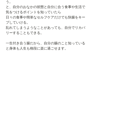
う。
と、自分のおなかの状態と自分に合う食事や生活で
気をつけるポイントを知っていたら
日々の食事や簡単なセルフケアだけでも快腸をキー
プしていける。
乱れてしまうようなことがあっても、自分でリカバ
リーすることもできる。
一生付き合う腸だから、自分の腸のこと知っている
と身体も人生も格段に楽に過ごせます。
腸の専門家による施術＋前後カウンセリン
グ。
Anela
の腸もみは、丁寧なカウンセリングからはじま
ります。
食事や生活リズム、今までしてきたことを共有し
て、どうして今このおなかの状態なのか、
何を変えていけばいいのか一緒に考えていく。
触れたら腸の状態がわかる高い技術と、知識がある
からこそできる腸の仕組みに沿ったカウンセリング