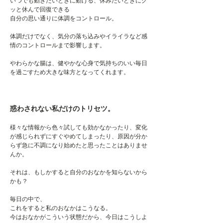
いつでも動きたいときに動ける、休みたいときにグ
ッと休んで回復できる
自分の思い通りに体調をコントロール。
体調だけでなく、気分の落ち込みやイライラなど感
情のコントロールまで影響します。
やわらかな腸は、健やかな心身で気持ちのいい毎日
を過ごすため大きな味方となってくれます。
惑わされない私だけのトリセツ。
様々な情報から色々試しても効かなかったり、変化
が感じられずにすぐやめてしまったり、原因が分か
らず急に不調になり始めたと思ったことはありませ
んか。
それは、もしかすると自分のおなかを知らないから
かも？
毎日の​中で、
これをすると私のおなかはこうなる。
今はおなかがこういう状態だから、今日はこうしよ