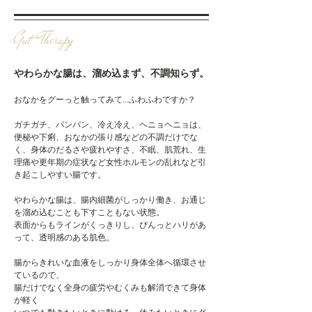
Gut Therapy
やわらかな腸は、溜め込まず、不調知らず。
おなかをグーっと触ってみて...ふわふわですか？
ガチガチ、パンパン、冷え冷え、ヘニョヘニョは、
便秘や下痢、おなかの張り感
などの不調だけでな
く、身体のだるさや疲れやすさ、不眠、肌荒れ、生
理痛や更年期の症状など女性ホルモンの乱れなど引
き起こしやすい腸です。
やわらかな腸は、腸内細菌がしっかり働き、お通じ
を溜め込むことも下すこともない状態。
表面からもラインがくっきりし、ぴんっとハリがあ
って、透明感のある肌色。
腸からきれいな血液をしっかり身体全体へ循環させ
ているので、
腸だけでなく全身の疲労やむくみも解消できて身体
が軽く