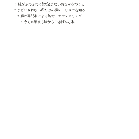
1. 腸がふわふわ=溜め込まないおなかをつくる
2. まどわされない私だけの腸のトリセツを知る
​3.
腸の専門家による施術＋カウンセリング
4. 今も10年後も腸からごきげんな私 。